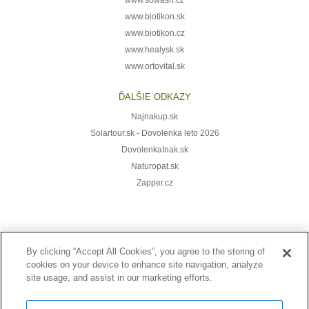
www.biotikon.sk
www.biotikon.cz
www.healysk.sk
www.ortovital.sk
ĎALŠIE ODKAZY
Najnakup.sk
Solartour.sk - Dovolenka leto 2026
DovolenkaInak.sk
Naturopat.sk
Zapper.cz
Prihláste sa k odberu noviniek:
By clicking “Accept All Cookies”, you agree to the storing of
cookies on your device to enhance site navigation, analyze
site usage, and assist in our marketing efforts.