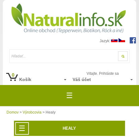
Jazyk:
Hľadať...
Vitajte. Prihláste sa
0
Košík
Váš účet
☰
Domov
>
Výrobcovia
> Healy
☰
HEALY