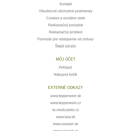
Kontakt
Všeobecné obchodné podmienky
Cookies a sociálne siete
Reklamačný poriadok
Reklamačný protokol
Formulár pre odstúpenie od zmluvy
Štatút súťaže
MÔJ ÚČET
Prihlásiť
Nákupný košík
EXTERNÉ ODKAZY
www.tepperwein.sk
www.tepperwein.cz
sk.medicalelix.cz
www.lavy.sk
www.sowash.sk
www.sowash.cz