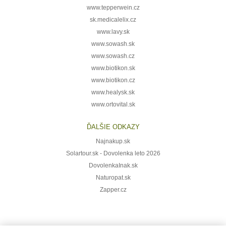
www.tepperwein.cz
sk.medicalelix.cz
www.lavy.sk
www.sowash.sk
www.sowash.cz
www.biotikon.sk
www.biotikon.cz
www.healysk.sk
www.ortovital.sk
ĎALŠIE ODKAZY
Najnakup.sk
Solartour.sk - Dovolenka leto 2026
DovolenkaInak.sk
Naturopat.sk
Zapper.cz