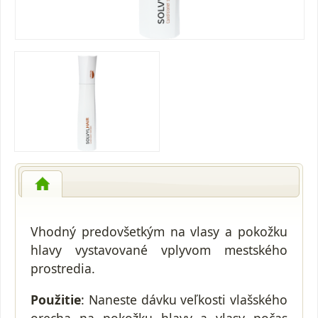
Vhodný predovšetkým na vlasy a pokožku
hlavy vystavované vplyvom mestského
prostredia.
Použitie
: Naneste dávku veľkosti vlašského
orecha na pokožku hlavy a vlasy počas