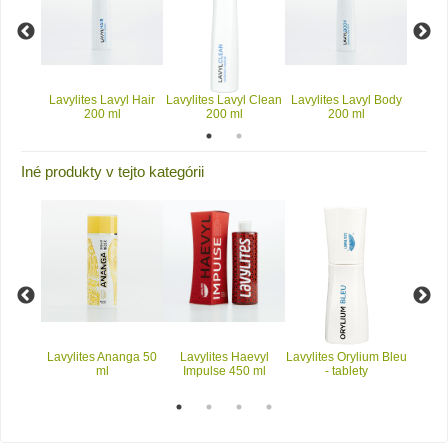
yl Clean
Lavylites Lavyl Hair
Lavylites Lavyl Clean
Lavylites Lavyl Body
Lavyli
200 ml
200 ml
200 ml
Iné produkty v tejto kategórii
vyl 32
Lavylites Ananga 50
Lavylites Haevyl
Lavylites Orylium Bleu
Lavylit
100ml
ml
Impulse 450 ml
- tablety