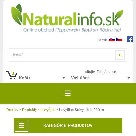
Jazyk:
Hľadať...
Vitajte. Prihláste sa
0
Košík
Váš účet
☰
Domov
>
Produkty
>
Lavylites
> Lavylites Solvyl Hair 200 ml
☰
KATEGÓRIE PRODUKTOV