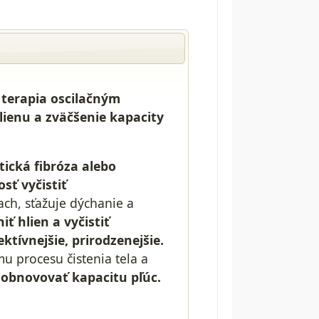
ý
terapia oscilačným
hlienu a zväčšenie kapacity
ická fibróza alebo
sť vyčistiť
ch, sťažuje dýchanie a
ť hlien a vyčistiť
ektívnejšie, prirodzenejšie.
 procesu čistenia tela a
a
obnovovať kapacitu pľúc.