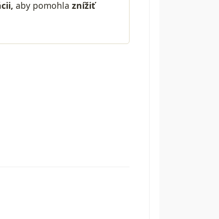
ii,
aby pomohla
znížiť