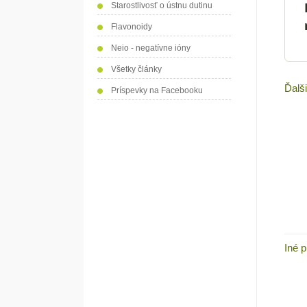
Starostlivosť o ústnu dutinu
Flavonoidy
Neio - negatívne ióny
Všetky články
Ďalš
Príspevky na Facebooku
Iné p