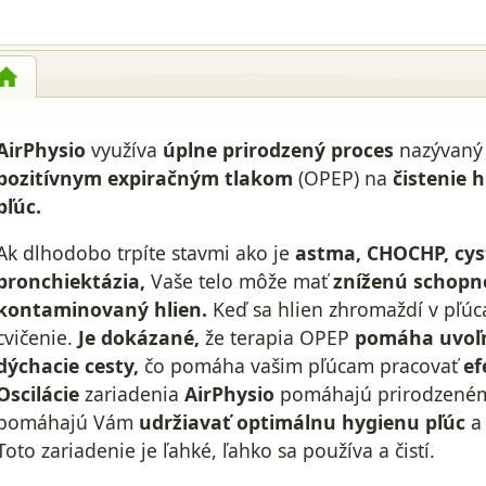
AirPhysio
využíva
úplne prirodzený proces
nazývan
pozitívnym expiračným tlakom
(OPEP) na
čistenie 
pľúc.
Ak dlhodobo trpíte stavmi ako je
astma, CHOCHP, cyst
bronchiektázia,
Vaše telo môže mať
zníženú schopno
kontaminovaný hlien.
Keď sa hlien zhromaždí v pľúca
cvičenie.
Je dokázané,
že terapia OPEP
pomáha uvoľni
dýchacie cesty,
čo pomáha vašim pľúcam pracovať
ef
Oscilácie
zariadenia
AirPhysio
pomáhajú prirodzenému
pomáhajú Vám
udržiavať optimálnu hygienu pľúc
Toto zariadenie je ľahké, ľahko sa používa a čistí.