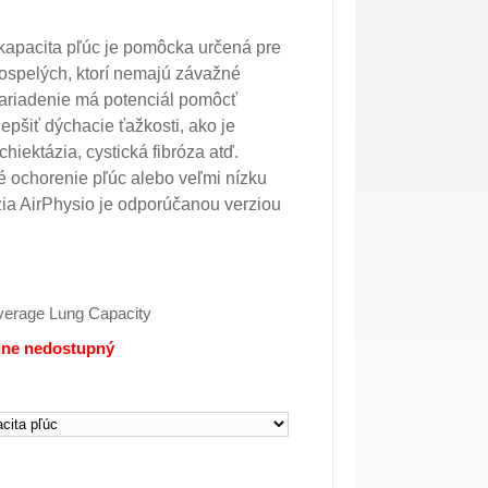
 kapacita pľúc je pomôcka určená pre
dospelých, ktorí nemajú závažné
zariadenie má potenciál pomôcť
epšiť dýchacie ťažkosti, ako je
ektázia, cystická fibróza atď.
 ochorenie pľúc alebo veľmi nízku
rzia AirPhysio je odporúčanou verziou
Average Lung Capacity
lne nedostupný