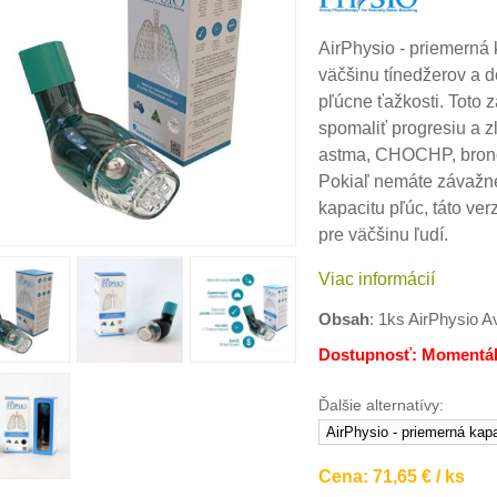
AirPhysio - priemerná
väčšinu tínedžerov a 
pľúcne ťažkosti. Toto 
spomaliť progresiu a zl
astma, CHOCHP, bronchi
Pokiaľ nemáte závažné
kapacitu pľúc, táto ve
pre väčšinu ľudí.
Viac informácií
Obsah
: 1ks AirPhysio 
Dostupnosť: Momentá
Ďalšie alternatívy:
Cena: 71,65 € / ks