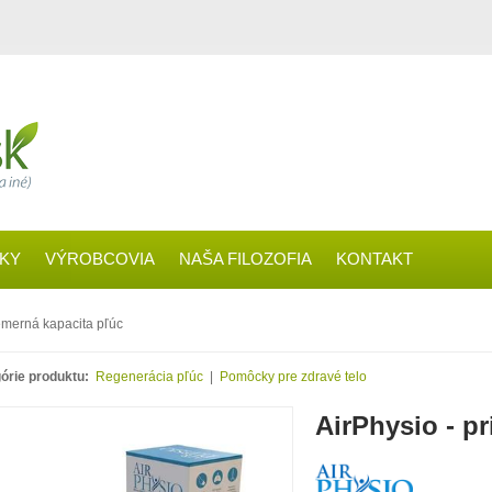
ČKY
VÝROBCOVIA
NAŠA FILOZOFIA
KONTAKT
iemerná kapacita pľúc
órie produktu:
Regenerácia pľúc
|
Pomôcky pre zdravé telo
AirPhysio - p