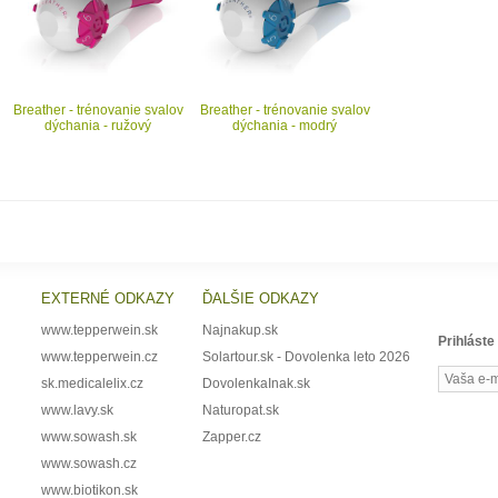
Breather - trénovanie svalov
Breather - trénovanie svalov
dýchania - ružový
dýchania - modrý
EXTERNÉ ODKAZY
ĎALŠIE ODKAZY
www.tepperwein.sk
Najnakup.sk
Prihláste
www.tepperwein.cz
Solartour.sk - Dovolenka leto 2026
sk.medicalelix.cz
DovolenkaInak.sk
www.lavy.sk
Naturopat.sk
www.sowash.sk
Zapper.cz
www.sowash.cz
www.biotikon.sk