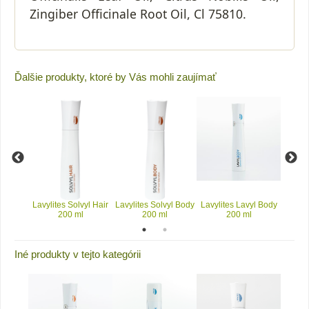
Zingiber Officinale Root Oil, Cl 75810.
Ďalšie produkty, ktoré by Vás mohli zaujímať
yl Hair
Lavylites Solvyl Hair
Lavylites Solvyl Body
Lavylites Lavyl Body
Lavyli
200 ml
200 ml
200 ml
Iné produkty v tejto kategórii