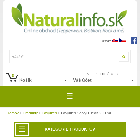
Jazyk:
Hľadať...
Vitajte. Prihláste sa
0
Košík
Váš účet
☰
Domov
>
Produkty
>
Lavylites
> Lavylites Solvyl Clean 200 ml
☰
KATEGÓRIE PRODUKTOV