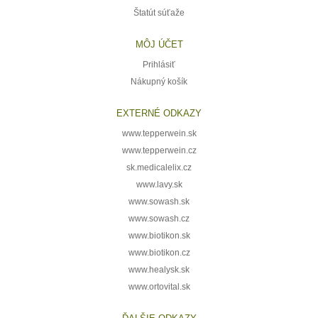
Štatút súťaže
MÔJ ÚČET
Prihlásiť
Nákupný košík
EXTERNÉ ODKAZY
www.tepperwein.sk
www.tepperwein.cz
sk.medicalelix.cz
www.lavy.sk
www.sowash.sk
www.sowash.cz
www.biotikon.sk
www.biotikon.cz
www.healysk.sk
www.ortovital.sk