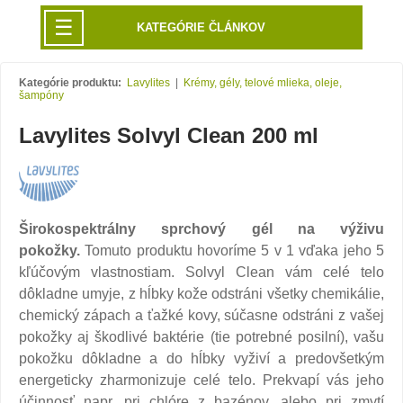
☰
KATEGÓRIE ČLÁNKOV
Kategórie produktu:
Lavylites
|
Krémy, gély, telové mlieka, oleje,
šampóny
Lavylites Solvyl Clean 200 ml
Širokospektrálny sprchový gél na výživu
pokožky.
Tomuto produktu hovoríme 5 v 1 vďaka jeho 5
kľúčovým vlastnostiam. Solvyl Clean vám celé telo
dôkladne umyje, z hĺbky kože odstráni všetky chemikálie,
chemický zápach a ťažké kovy, súčasne odstráni z vašej
pokožky aj škodlivé baktérie (tie potrebné posilní), vašu
pokožku dôkladne a do hĺbky vyživí a predovšetkým
energeticky zharmonizuje celé telo. Prekvapí vás jeho
účinnosť napr. pri chlóre z bazénov, alebo pri zmytí