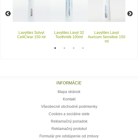
aevyl
Lavylites Solvyl
Lavylites Lavyl 32
Lavylites Lavyl
Lavylit
0 ml
CellClear 150 ml
Toothmilk 100ml
Auricum Sensitive 150
ml
INFORMÁCIE
Mapa stránok
Kontakt
Všeobecné obchodné podmienky
Cookies a sociálne siete
Reklamačný poriadok
Reklamačný protokol
Formulár pre odstúpenie od zmluvy