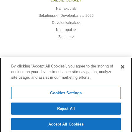
ĎALŠIE ODKAZY
Najnakup.sk
Solartour.sk - Dovolenka leto 2026
DovolenkaInak.sk
Naturopat.sk
Zapper.cz
Prihláste sa k odberu noviniek:
By clicking “Accept All Cookies”, you agree to the storing of
cookies on your device to enhance site navigation, analyze
site usage, and assist in our marketing efforts.
Cookies Settings
Reject All
© 2014-2026 MERCURY, spol. s r.o., Lazovná 11, 974 01 Banská Bystrica,
Slovenská republika, tel.: +421 917 438 468, email: info@naturalinfo.sk
Accept All Cookies