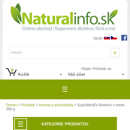
Jazyk:
Hľadať...
Vitajte. Prihláste sa
0
Košík
Váš účet
☰
Domov
>
Produkty
>
Imunita a antioxidanty
> SupraMedEx Bamboo v mede
380 g
☰
KATEGÓRIE PRODUKTOV