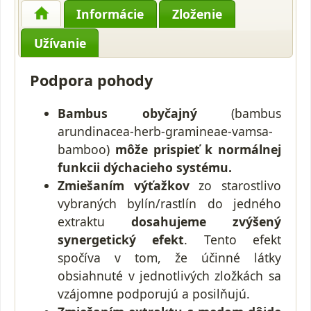
Informácie
Zloženie
Užívanie
Podpora pohody
Bambus obyčajný
(bambus
arundinacea-herb-gramineae-vamsa-
bamboo)
môže prispieť k normálnej
funkcii dýchacieho systému.
Zmiešaním výťažkov
zo starostlivo
vybraných bylín/rastlín do jedného
extraktu
dosahujeme zvýšený
synergetický efekt
. Tento efekt
spočíva v tom, že účinné látky
obsiahnuté v jednotlivých zložkách sa
vzájomne podporujú a posilňujú.