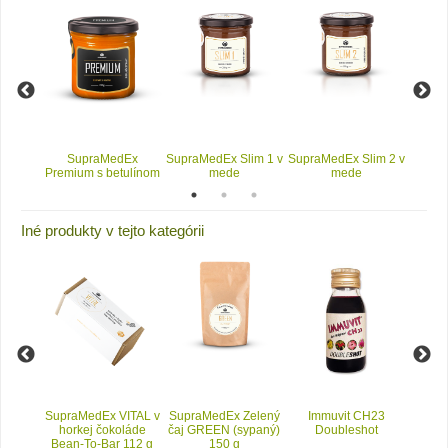
ptimal
SupraMedEx
SupraMedEx Slim 1 v
SupraMedEx Slim 2 v
Supr
Premium s betulínom
mede
mede
Iné produkty v tejto kategórii
MENO v
SupraMedEx VITAL v
SupraMedEx Zelený
Immuvit CH23
MSM - 
horkej čokoláde
čaj GREEN (sypaný)
Doubleshot
mine
Bean-To-Bar 112 g
150 g