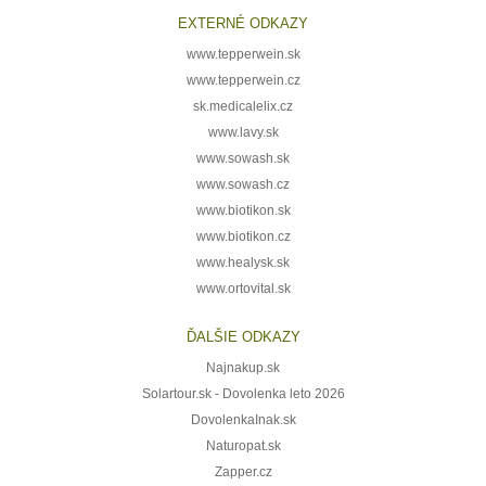
EXTERNÉ ODKAZY
www.tepperwein.sk
www.tepperwein.cz
sk.medicalelix.cz
www.lavy.sk
www.sowash.sk
www.sowash.cz
www.biotikon.sk
www.biotikon.cz
www.healysk.sk
www.ortovital.sk
ĎALŠIE ODKAZY
Najnakup.sk
Solartour.sk - Dovolenka leto 2026
DovolenkaInak.sk
Naturopat.sk
Zapper.cz