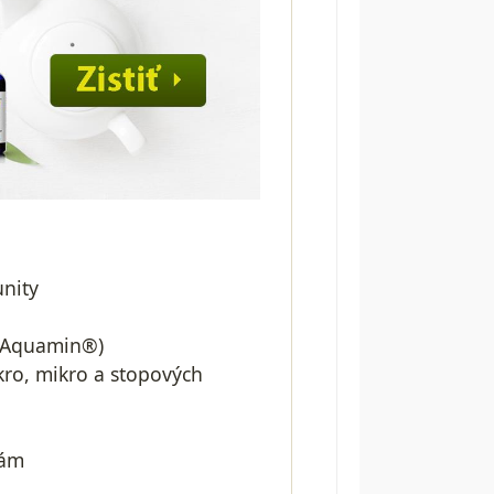
unity
 (Aquamin®)
ro, mikro a stopových
bám