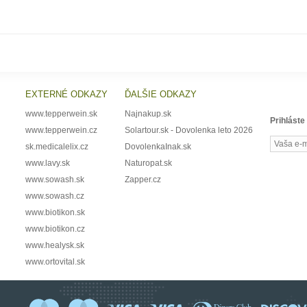
EXTERNÉ ODKAZY
ĎALŠIE ODKAZY
www.tepperwein.sk
Najnakup.sk
Prihláste
www.tepperwein.cz
Solartour.sk - Dovolenka leto 2026
sk.medicalelix.cz
DovolenkaInak.sk
www.lavy.sk
Naturopat.sk
www.sowash.sk
Zapper.cz
www.sowash.cz
www.biotikon.sk
www.biotikon.cz
www.healysk.sk
www.ortovital.sk