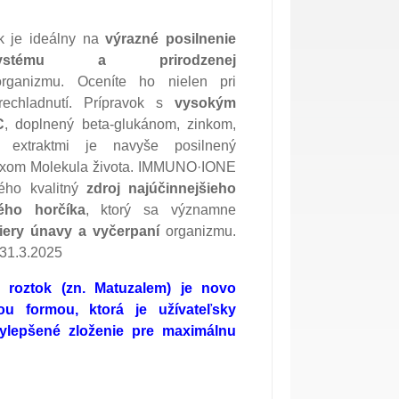
 je ideálny na
výrazné posilnenie
ystému a prirodzenej
ganizmu. Oceníte ho nielen pri
prechladnutí. Prípravok s
vysokým
C
, doplnený beta-glukánom, zinkom,
 extraktmi je navyše posilnený
exom Molekula života. IMMUNO·IONE
ného kvalitný
zdroj najúčinnejšieho
ého horčíka
, ktorý sa významne
iery únavy a vyčerpaní
organizmu.
 31.3.2025
roztok (zn. Matuzalem) je novo
u formou, ktorá je užívateľsky
vylepšené zloženie pre maximálnu