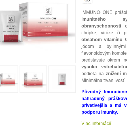
IMMUNO·IONE prášok
imunitného s
obranyschopnosti
or
chrípke, viróze či 
obsahom vitamínu 
jódom a bylinnými
flavonoidovým kompl
predstavuje okrem i
vysoko vstrebateľn
podieľa na
znížení m
Minimálna trvanlivosť:
Pôvodný Imunoione 
nahradený práškovo
prívetivejšia a má 
podporu imunity.
Viac informácií