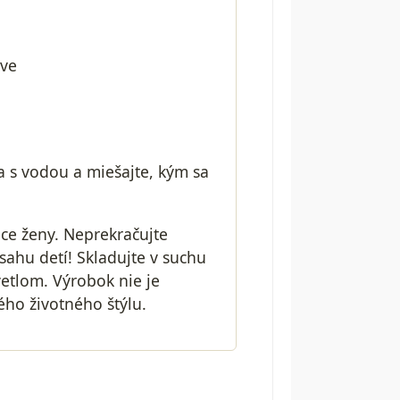
ave
 s vodou a miešajte, kým sa
ace ženy. Neprekračujte
hu detí! Skladujte v suchu
vetlom. Výrobok nie je
ého životného štýlu.