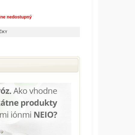
lne nedostupný
ÍČKY