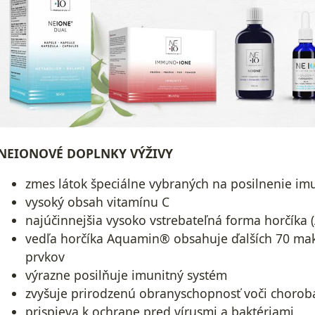
NEIONOVÉ DOPLNKY VÝŽIVY
zmes látok špeciálne vybraných na posilnenie im
vysoký obsah vitamínu C
najúčinnejšia vysoko vstrebateľná forma horčíka
vedľa horčíka Aquamin® obsahuje ďalších 70 mak
prvkov
výrazne posilňuje imunitný systém
zvyšuje prirodzenú obranyschopnosť voči choro
prispieva k ochrane pred vírusmi a baktériami