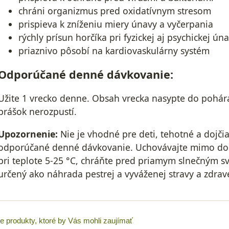
chráni organizmus pred oxidatívnym stresom
prispieva k zníženiu miery únavy a vyčerpania
rýchly prísun horčíka pri fyzickej aj psychickej ún
priaznivo pôsobí na kardiovaskulárny systém
Odporúčané denné dávkovanie:
Užite 1 vrecko denne. Obsah vrecka nasypte do pohára
prášok nerozpustí.
Upozornenie:
Nie je vhodné pre deti, tehotné a dojči
odporúčané denné dávkovanie. Uchovávajte mimo dosa
pri teplote 5-25 °C, chráňte pred priamym slnečným s
určený ako náhrada pestrej a vyváženej stravy a zdrav
ie produkty, ktoré by Vás mohli zaujímať