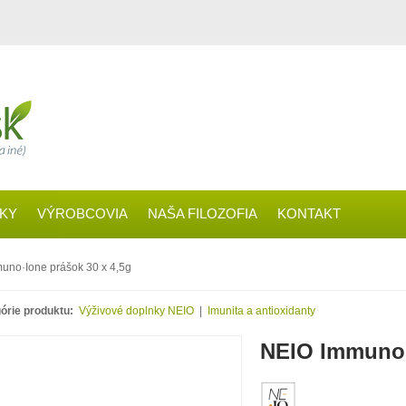
ČKY
VÝROBCOVIA
NAŠA FILOZOFIA
KONTAKT
uno·Ione prášok 30 x 4,5g
órie produktu:
Výživové doplnky NEIO
|
Imunita a antioxidanty
NEIO Immuno·