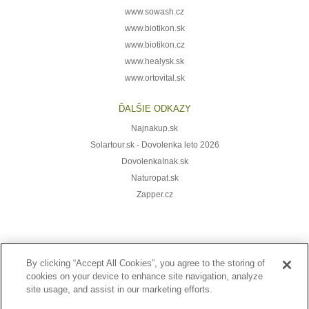
www.sowash.cz
www.biotikon.sk
www.biotikon.cz
www.healysk.sk
www.ortovital.sk
ĎALŠIE ODKAZY
Najnakup.sk
Solartour.sk - Dovolenka leto 2026
DovolenkaInak.sk
Naturopat.sk
Zapper.cz
Prihláste sa k odberu noviniek:
By clicking “Accept All Cookies”, you agree to the storing of
cookies on your device to enhance site navigation, analyze
site usage, and assist in our marketing efforts.