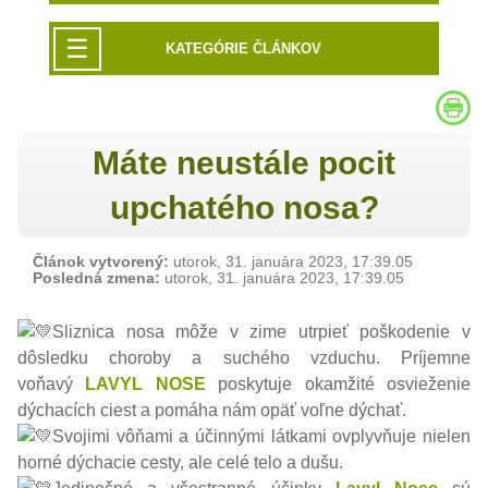
☰
KATEGÓRIE ČLÁNKOV
Máte neustále pocit
upchatého nosa?
Článok vytvorený:
utorok, 31. januára 2023, 17:39.05
Posledná zmena:
utorok, 31. januára 2023, 17:39.05
Sliznica nosa môže v zime utrpieť poškodenie v
dôsledku choroby a suchého vzduchu. Príjemne
voňavý
LAVYL NOSE
poskytuje okamžité osvieženie
dýchacích ciest a pomáha nám opäť voľne dýchať.
Svojimi vôňami a účinnými látkami ovplyvňuje nielen
horné dýchacie cesty, ale celé telo a dušu.