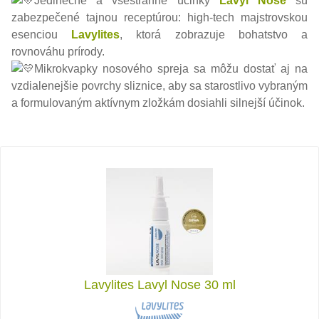
Jedinečné a všestranné účinky
Lavyl Nose
sú
zabezpečené tajnou receptúrou: high-tech majstrovskou
esenciou
Lavylites
, ktorá zobrazuje bohatstvo a
rovnováhu prírody.
Mikrokvapky nosového spreja sa môžu dostať aj na
vzdialenejšie povrchy sliznice, aby sa starostlivo vybraným
a formulovaným aktívnym zložkám dosiahli silnejší účinok.
Lavylites Lavyl Nose 30 ml