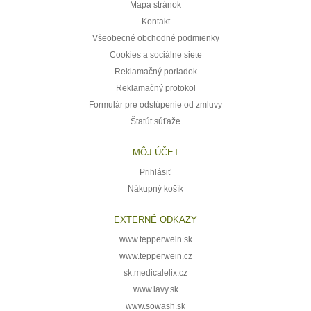
Mapa stránok
Kontakt
Všeobecné obchodné podmienky
Cookies a sociálne siete
Reklamačný poriadok
Reklamačný protokol
Formulár pre odstúpenie od zmluvy
Štatút súťaže
MÔJ ÚČET
Prihlásiť
Nákupný košík
EXTERNÉ ODKAZY
www.tepperwein.sk
www.tepperwein.cz
sk.medicalelix.cz
www.lavy.sk
www.sowash.sk