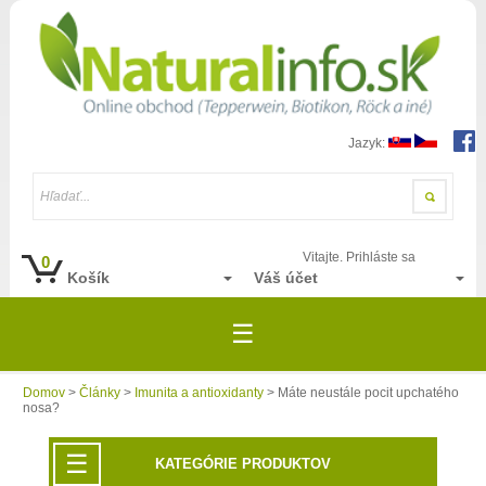
Jazyk:
Hľadať...
Vitajte. Prihláste sa
0
Košík
Váš účet
☰
Domov
>
Články
>
Imunita a antioxidanty
> Máte neustále pocit upchatého
nosa?
☰
KATEGÓRIE PRODUKTOV